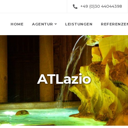
+49 (0)30 44044398
HOME
AGENTUR
LEISTUNGEN
REFERENZE
ATLazio