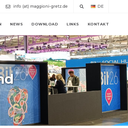
info (at) maggioni-gretz.de
DE
N
NEWS
DOWNLOAD
LINKS
KONTAKT
nd