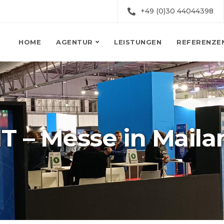
+49 (0)30 44044398
HOME
AGENTUR
LEISTUNGEN
REFERENZE
IT – Messe in Maila