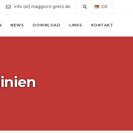
info (at) maggioni-gretz.de
DE
N
NEWS
DOWNLOAD
LINKS
KONTAKT
inien