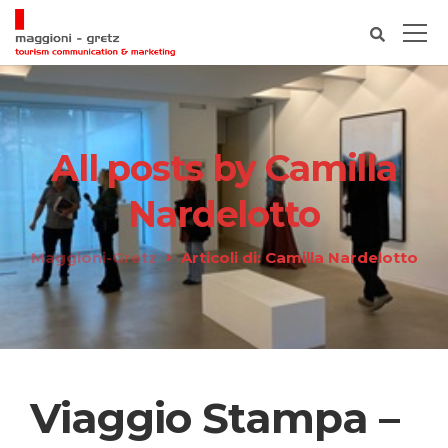
All posts by Camilla
Nardelotto
Maggioni-Gretz
Articoli di: Camilla Nardelotto
Viaggio Stampa –