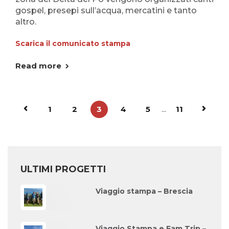
gospel, presepi sull’acqua, mercatini e tanto
altro.
Scarica il comunicato stampa
Read more
1
2
3
4
5
...
11
ULTIMI PROGETTI
Viaggio stampa – Brescia
Viaggio Stampa e Fam Trip –