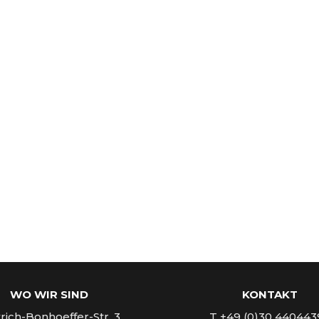
WO WIR SIND
KONTAKT
rich-Bonhoeffer-Str. 3
T +49 (0)30 440443