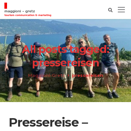
All posts tagged:
pressereisen
Maggioni-Gretz
pressereisen
Pressereise –