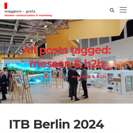
All posts tagged:
messen & b2b
Maggioni-Gretz
messen & b2b
ITB Berlin 2024